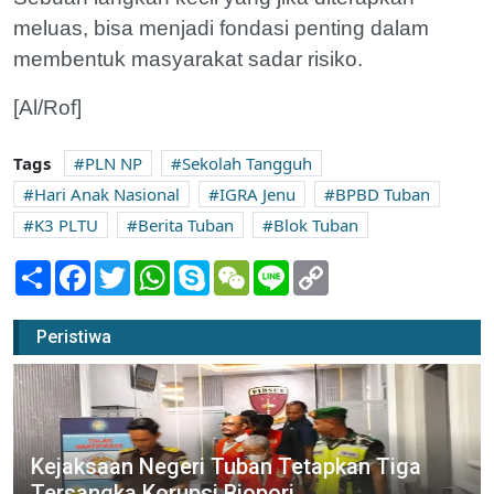
meluas, bisa menjadi fondasi penting dalam
membentuk masyarakat sadar risiko.
[Al/Rof]
Tags
PLN NP
Sekolah Tangguh
Hari Anak Nasional
IGRA Jenu
BPBD Tuban
K3 PLTU
Berita Tuban
Blok Tuban
Share
Facebook
Twitter
WhatsApp
Skype
WeChat
Line
Copy
Link
Peristiwa
Kejaksaan Negeri Tuban Tetapkan Tiga
Tersangka Korupsi Biopori