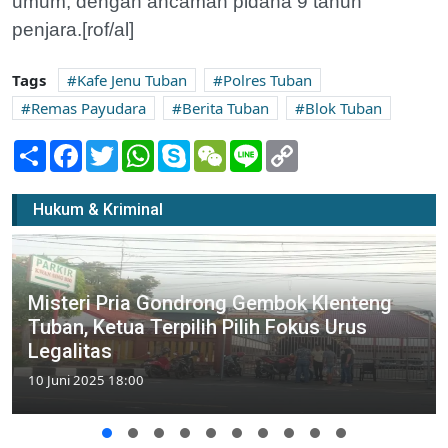
umum, dengan ancaman pidana 9 tahun
penjara.[rof/al]
Tags
Kafe Jenu Tuban
Polres Tuban
Remas Payudara
Berita Tuban
Blok Tuban
Share
Facebook
Twitter
WhatsApp
Skype
WeChat
Line
Copy
Link
Hukum & Kriminal
Misteri Pria Gondrong Gembok Klenteng
Tuban, Ketua Terpilih Pilih Fokus Urus
Legalitas
10 Juni 2025 18:00