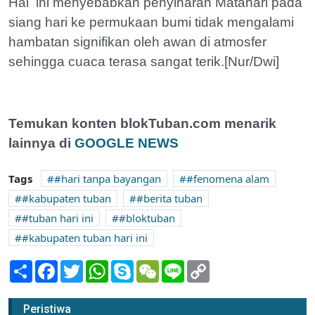
Hal ini menyebabkan penyinaran Matahari pada
siang hari ke permukaan bumi tidak mengalami
hambatan signifikan oleh awan di atmosfer
sehingga cuaca terasa sangat terik.[Nur/Dwi]
Temukan konten blokTuban.com menarik
lainnya di
GOOGLE NEWS
Tags
#hari tanpa bayangan
#fenomena alam
#kabupaten tuban
#berita tuban
#tuban hari ini
#bloktuban
#kabupaten tuban hari ini
Share
Facebook
Twitter
WhatsApp
Skype
WeChat
Line
Copy
Link
Petani di Soko Tuban Bisa Untung 3 Kali
Peristiwa
Lipat Usai Terapkan Pertanian Organik