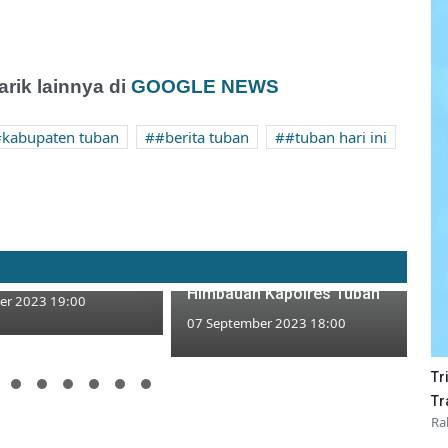
ik lainnya di
GOOGLE NEWS
kabupaten tuban
#berita tuban
#tuban hari ini
nas Ekstrem,
Pimpin Upacara Kenaikan
Bunga Lontar di
Pangkat Pengabdian, Begini
ningkat
Himbauan Kapolres Tuban
er 2023 19:00
07 September 2023 18:00
Tr
Tr
Ra