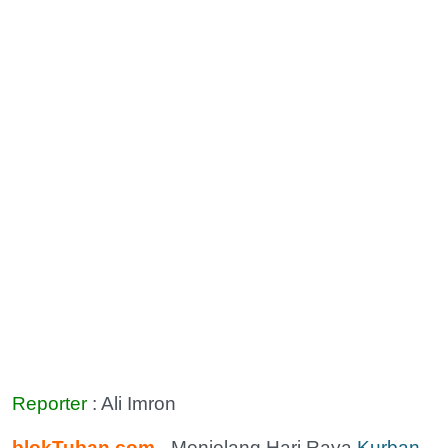
Reporter
: Ali Imron
blokTuban.com
- Menjelang Hari Raya
Kurban