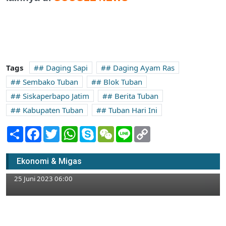
Tags
# Daging Sapi
# Daging Ayam Ras
# Sembako Tuban
# Blok Tuban
# Siskaperbapo Jatim
# Berita Tuban
# Kabupaten Tuban
# Tuban Hari Ini
Share
Facebook
Twitter
WhatsApp
Skype
WeChat
Line
Copy
Link
Mayat Pria Tanpa Identitas di Persawahan
Ekonomi & Migas
Gegerkan Warga Tuban
25 Juni 2023 06:00