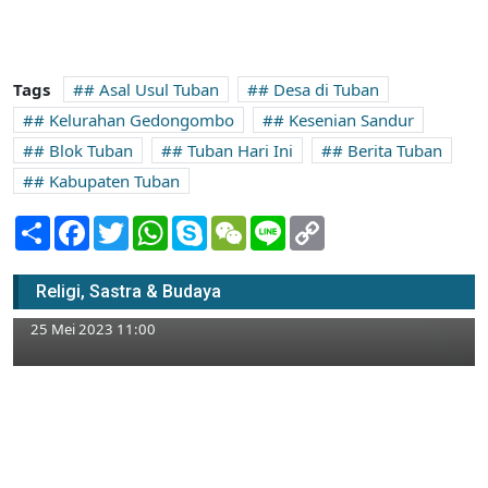
Tags
# Asal Usul Tuban
# Desa di Tuban
# Kelurahan Gedongombo
# Kesenian Sandur
# Blok Tuban
# Tuban Hari Ini
# Berita Tuban
# Kabupaten Tuban
Share
Facebook
Twitter
WhatsApp
Skype
WeChat
Line
Copy
Link
Jatim Media Summit 2023, Optimalkan
Religi, Sastra & Budaya
Teknologi Membesarkan Media
25 Mei 2023 11:00