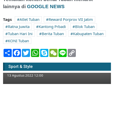
lainnya di
GOOGLE NEWS
Tags
Atlet Tuban
Reward Porprov VII Jatim
Ratna Juwita
Kantong Prbadi
Blok Tuban
Tuban Hari Ini
Berita Tuban
Kabupaten Tuban
KONI Tuban
Share
Facebook
Twitter
WhatsApp
Skype
WeChat
Line
Copy
Link
Sabtu 13 Agustus 2022 : Beras, Minyak
Goreng, Daging hingga Cabai di Tuban
Sport & Style
Turun Harga
13 Agustus 2022 12:00