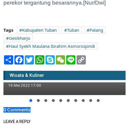
perekor tergantung besarannya.[Nur/Dwi]
Tags
Kabupaten Tuban
Tuban
Palang
Gesikharjo
Haul Syekh Maulana Ibrahim Asmoroqondi
Share
Facebook
Twitter
WhatsApp
Skype
WeChat
Line
Copy
Link
Masih Jarang diketahui, Yuk Intip
Wisata & Kuliner
Keindahan Pantai Surindah Tuban
19 Mei 2022 17:00
0 Comments
LEAVE A REPLY