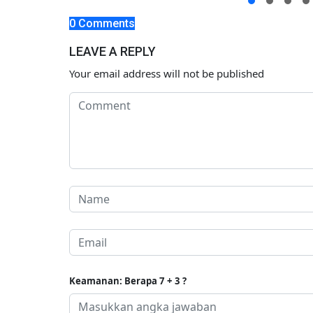
ir di
0 Comments
LEAVE A REPLY
Your email address will not be published
Keamanan: Berapa 7 + 3 ?