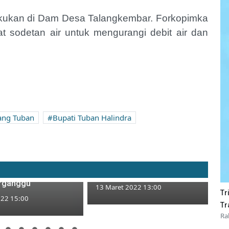
lakukan di Dam Desa Talangkembar. Forkopimka
sodetan air untuk mengurangi debit air dan
ang Tuban
Bupati Tuban Halindra
Cicipi Jamur Crispy Neng
Pelangi di Desa
Izza Tuban, Omzetnya Jutaan
etan Amblas, Akses
Rupiah
rganggu
13 Maret 2022 13:00
Tr
022 15:00
Tr
Ra