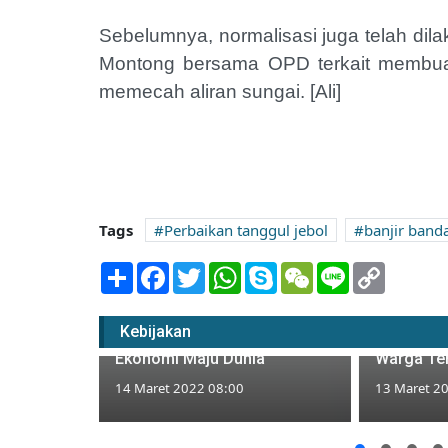
Sebelumnya, normalisasi juga telah di
Montong bersama OPD terkait membuat 
memecah aliran sungai. [Ali]
Tags
Perbaikan tanggul jebol
banjir band
Share
Facebook
Twitter
WhatsApp
Skype
WeChat
Line
Copy
Link
Mendag: Indonesia
Jembatan 
Kebijakan
Berpeluang Menjadi Negara
Wanglu W
Ekonomi Maju Dunia
Warga Te
14 Maret 2022 08:00
13 Maret 2
 Solo
Stanbykan