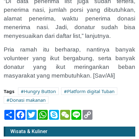
“Di data penerima list juga sudah tertera,
penerima nasi, jumlah porsi yang dibutuhkan,
alamat penerima, waktu penerima donasi
menerima nasi. Jadi, donatur sudah bisa
menyesuaikan dari daftar list,” lanjutnya.
Pria ramah itu berharap, nantinya banyak
volunteer yang ikut bergabung, serta banyak
donatur yang ikut meringankan beban
masyarakat yang membutuhkan. [Sav/Ali]
Tags
Hungry Button
Platform digital Tuban
Donasi makanan
Share
Facebook
Twitter
WhatsApp
Skype
WeChat
Line
Copy
Link
Terancam Abrasi, Pengelola Pantai Kelapa
Wisata & Kuliner
Ingin Tanam MangroveÂ