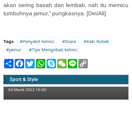
akan sering basah dan lembab, nah itu memicu
tumbuhnya jamur,” pungkasnya. [Din/Ali]
Tags
Penyakit Kelinci
Diare
Kaki Robek
jamur
Tips Mengobati kelinci
Share
Facebook
Twitter
WhatsApp
Skype
WeChat
Line
Copy
Link
Tas Handmade Berkualitas Buatan
Perempuan Tuban, Harganya Ramah di
Sport & Style
Kantong
04 Maret 2022 16:00