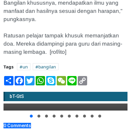
Bangilan khususnya, mendapatkan ilmu yang
manfaat dan hasilnya sesuai dengan harapan,"
pungkasnya.
Ratusan pelajar tampak khusuk memanjatkan
doa. Mereka didampingi para guru dari masing-
masing lembaga. [rof/ito]
Tags
un
bangilan
Share
Facebook
Twitter
WhatsApp
Skype
WeChat
Line
Copy
Link
IKPA Campus Festival, Ajang Kenal
Kehidupan Kampus
bT-GtS
01 Februari 2019 10:00
0 Comments