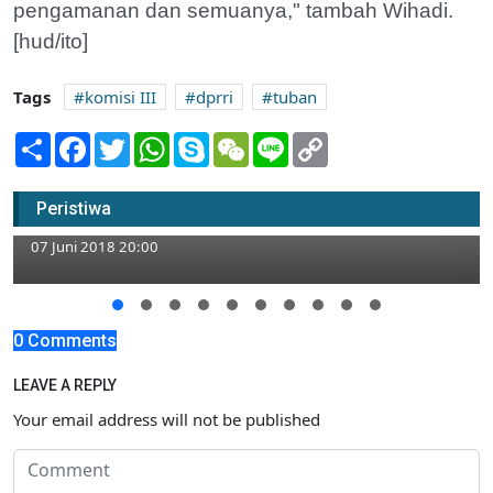
pengamanan dan semuanya," tambah Wihadi.
[hud/ito]
Tags
komisi III
dprri
tuban
Share
Facebook
Twitter
WhatsApp
Skype
WeChat
Line
Copy
Link
UTSG Gelar Silaturrahmi dan Buka Bersama
Peristiwa
Insan Pers Tuban
07 Juni 2018 20:00
0 Comments
LEAVE A REPLY
Your email address will not be published