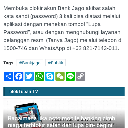
Membuka blokir akun Bank Jago akibat salah
kata sandi (password) 3 kali bisa diatasi melalui
aplikasi dengan menekan tombol "Lupa
Password", atau dengan menghubungi layanan
pelanggan resmi (Tanya Jago) melalui telepon di
1500-746 dan WhatsApp di +62 821-7143-011.
Tags
Bankjago
Publik
Share
Facebook
Twitter
WhatsApp
Skype
WeChat
Line
Copy
Link
blokTuban TV
Bagaimana jika octo mobile banking cimb
niaga terblokir salah dan lupa pin- begini