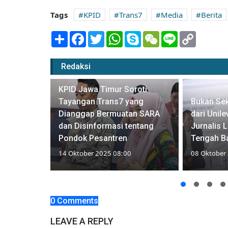
Tags
KPID
Trans7
Media
Berita
Share
Facebook
Twitter
WhatsApp
Skype
WeChat
Line
Copy
Link
Redaksi
KPID Jawa Timur Soroti
Tayangan Trans7 yang
Bukan Sek
h Summit,
Dianggap Bermuatan SARA
dari Unil
gkrak Cuan
dan Disinformasi tentang
Jurnalis 
Pondok Pesantren
Tengah Ba
14 Oktober 2025 08:00
08 Oktober
0 Comments
LEAVE A REPLY