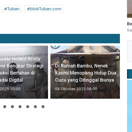
Tuban
blokTuban.com
Be
Ra
adar Hoaks! Kristy
ever Bongkar Strategi
Di Rumah Bambu, Nenek
Lokal Bertahan di
Kasmi Menopang Hidup Dua
dai Digital
Cucu yang Ditinggal Ibunya
 2025 10:00
08 Oktober 2025 08:00