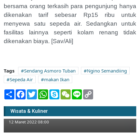
bersama orang terkasih para pengunjung hanya
dikenakan tarif sebesar Rp15 ribu untuk
menyewa satu sepeda air. Sedangkan untuk
fasilitas lainnya seperti kolam renang tidak
dikenakan biaya. [Sav/Ali]
Tags
Sendang Asmoro Tuban
Ngino Semandiing
Sepeda Air
makan Ikan
Share
Facebook
Twitter
WhatsApp
Skype
WeChat
Line
Copy
Link
Mengenal Hungry Button, Platfrom Digital
Wisata & Kuliner
Berbagi Makanan di Tuban
12 Maret 2022 08:00