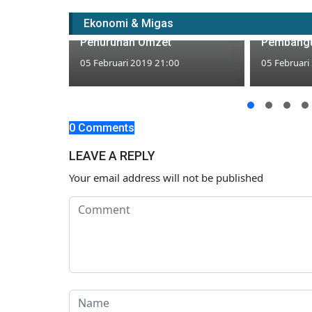
Tahun Babi Kayu, Pedagang
Koordinat
Ekonomi & Migas
Depan Klenteng Keluhkan
Tuban Je
Penurunan Omzet
Pembang
05 Februari 2019 21:00
05 Februari
 Minyak
0 Comments
LEAVE A REPLY
Your email address will not be published