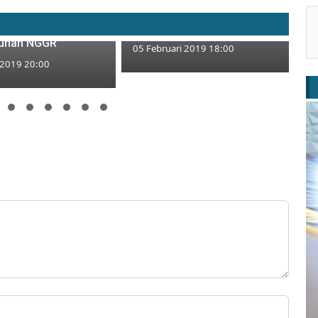
or Proyek Kilang
Sudah Ada Pedagang Buka
laskan Manfaat
Lapak di PIT
unan NGGR
05 Februari 2019 18:00
 2019 20:00