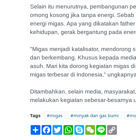
Selain itu menurutnya, pembangunan per
omong kosong jika tanpa energi. Sebab
energi migas. Apa yang dikatakan father
kehidupan, gerak bergantung pada ene
"Migas menjadi katalisator, mendorong
dan berkembang. Khusus kepada media, 
asuh. Mari kita dorong kegiatan migas d
migas terbesar di Indonesia," ungkapnya
Ditambahkan, selain media, masyarakat
melakukan kegiatan sebesar-besarnya u
Tags
migas
minyak dan gas bumi
mi
Share
Facebook
Twitter
WhatsApp
Skype
WeChat
Line
Copy
Link