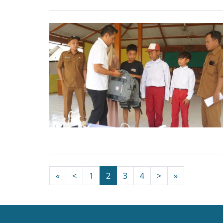
«
<
1
2
3
4
>
»