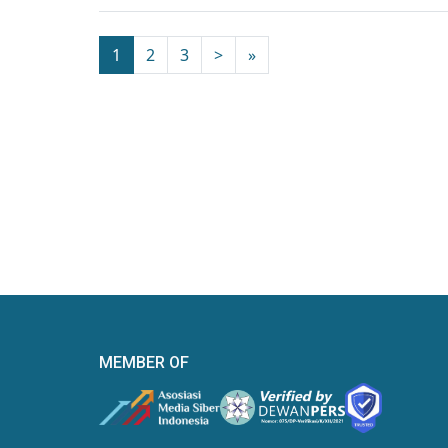
1
2
3
>
»
MEMBER OF