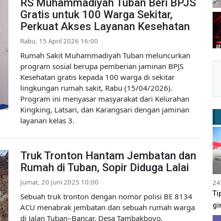
RS Muhammadiyah Tuban Beri BPJS
Gratis untuk 100 Warga Sekitar,
Perkuat Akses Layanan Kesehatan
Rabu, 15 April 2026 16:00
Rumah Sakit Muhammadiyah Tuban meluncurkan
program sosial berupa pemberian jaminan BPJS
Kesehatan gratis kepada 100 warga di sekitar
lingkungan rumah sakit, Rabu (15/04/2026).
Program ini menyasar masyarakat dari Kelurahan
Kingking, Latsari, dan Karangsari dengan jaminan
layanan kelas 3.
Truk Tronton Hantam Jembatan dan
Rumah di Tuban, Sopir Diduga Lalai
Jumat, 20 Juni 2025 10:00
24
Ti
Sebuah truk tronton dengan nomor polisi BE 8134
gi
ACU menabrak jembatan dan sebuah rumah warga
di Jalan Tuban–Bancar, Desa Tambakboyo,