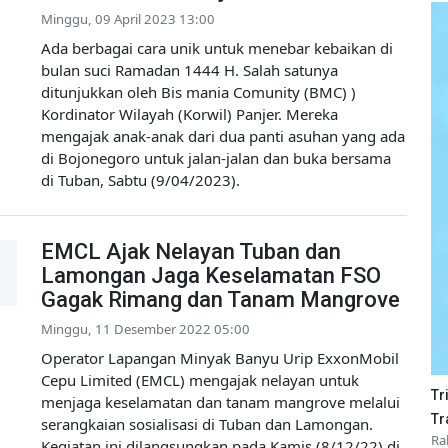
Minggu, 09 April 2023 13:00
Ada berbagai cara unik untuk menebar kebaikan di
bulan suci Ramadan 1444 H. Salah satunya
ditunjukkan oleh Bis mania Comunity (BMC) )
Kordinator Wilayah (Korwil) Panjer. Mereka
mengajak anak-anak dari dua panti asuhan yang ada
di Bojonegoro untuk jalan-jalan dan buka bersama
di Tuban, Sabtu (9/04/2023).
EMCL Ajak Nelayan Tuban dan
Lamongan Jaga Keselamatan FSO
Gagak Rimang dan Tanam Mangrove
Minggu, 11 Desember 2022 05:00
Operator Lapangan Minyak Banyu Urip ExxonMobil
Cepu Limited (EMCL) mengajak nelayan untuk
Tr
menjaga keselamatan dan tanam mangrove melalui
Tr
serangkaian sosialisasi di Tuban dan Lamongan.
Ra
Kegiatan ini dilangsungkan pada Kamis (8/12/22) di