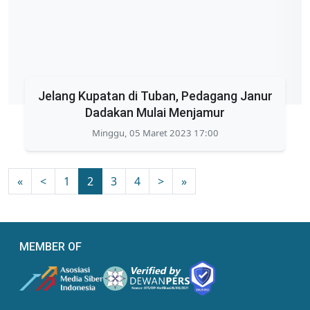
Jelang Kupatan di Tuban, Pedagang Janur
Dadakan Mulai Menjamur
Minggu, 05 Maret 2023 17:00
«
<
1
2
3
4
>
»
MEMBER OF