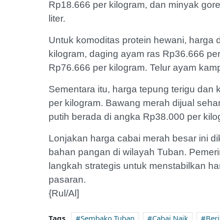
Rp18.666 per kilogram, dan minyak go
liter.
Untuk komoditas protein hewani, harga 
kilogram, daging ayam ras Rp36.666 pe
Rp76.666 per kilogram. Telur ayam kamp
Sementara itu, harga tepung terigu dan
per kilogram. Bawang merah dijual seh
putih berada di angka Rp38.000 per kilo
Lonjakan harga cabai merah besar ini d
bahan pangan di wilayah Tuban. Pemeri
langkah strategis untuk menstabilkan h
pasaran.
{Rul/Al]
Tags
Sembako Tuban
Cabai Naik
Beri