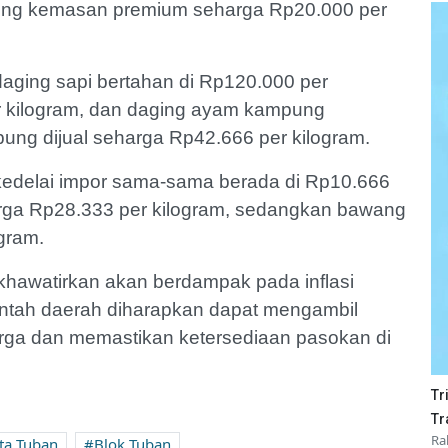
reng kemasan premium seharga Rp20.000 per
daging sapi bertahan di Rp120.000 per
r kilogram, dan daging ayam kampung
ung dijual seharga Rp42.666 per kilogram.
 kedelai impor sama-sama berada di Rp10.666
arga Rp28.333 per kilogram, sedangkan bawang
gram.
ikhawatirkan akan berdampak pada inflasi
ntah daerah diharapkan dapat mengambil
arga dan memastikan ketersediaan pasokan di
Tr
Tr
Ra
ta Tuban
Blok Tuban