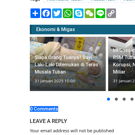
Share
Facebook
Twitter
WhatsApp
Skype
WeChat
Line
Copy
Link
Ekonomi & Migas
Ini Sosok
n Hadirkan
Siapa Orang Tuanya? Bayi
RSM Tuba
tif dengan
Laki-Laki Ditemukan di Teras
Korupsi, 
ranan
Musala Tuban
Miliar
31 Januari 2025 10:00
31 Januari 
0 Comments
LEAVE A REPLY
Your email address will not be published