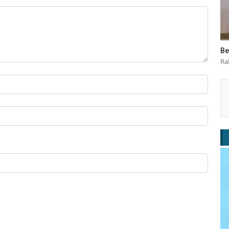
Be
Ra