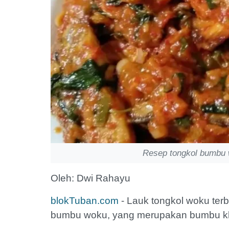
Resep tongkol bumbu 
Oleh: Dwi Rahayu
blokTuban.com
- Lauk tongkol woku ter
bumbu woku, yang merupakan bumbu k