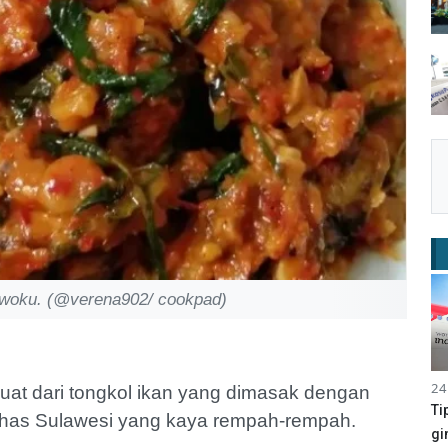
woku. (@verena902/ cookpad)
24
buat dari tongkol ikan yang dimasak dengan
Ti
has Sulawesi yang kaya rempah-rempah.
gi