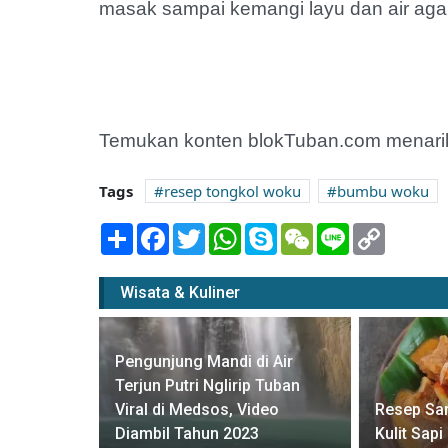
masak sampai kemangi layu dan air aga
Temukan konten blokTuban.com menarik
Tags
resep tongkol woku
bumbu woku
Share
Facebook
Twitter
WhatsApp
Skype
WeChat
Line
Copy
Link
Wisata & Kuliner
Pengunjung Mandi di Air
Terjun Putri Nglirip Tuban
 Nyoklat
Viral di Medsos, Video
Resep Sa
ng Goreng
Diambil Tahun 2023
Kulit Sap