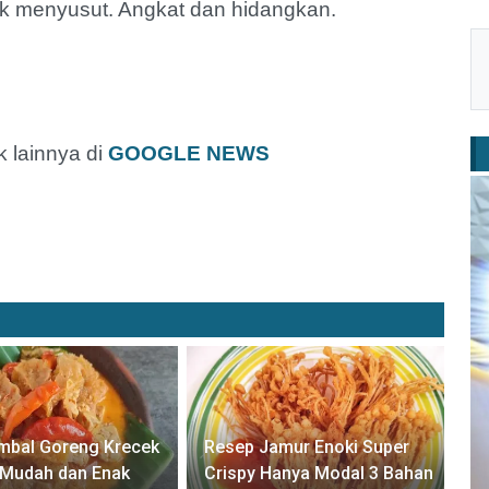
k menyusut. Angkat dan hidangkan.
 lainnya di
GOOGLE NEWS
mbal Goreng Krecek
Resep Jamur Enoki Super
i Mudah dan Enak
Crispy Hanya Modal 3 Bahan