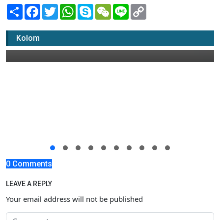
Share
Facebook
Twitter
WhatsApp
Skype
WeChat
Line
Copy
Link
KPU Tuban tetapkan Hasil Rekapitulasi
Pilkada
Kolom
15 Desember 2020 20:00
0 Comments
LEAVE A REPLY
Your email address will not be published