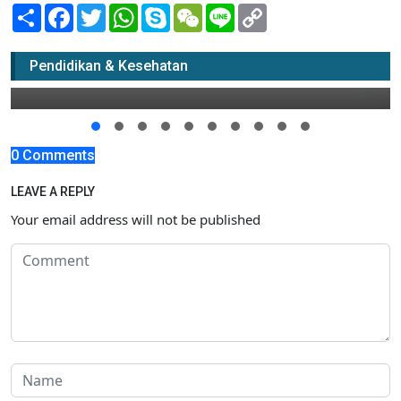
Share
Facebook
Twitter
WhatsApp
Skype
WeChat
Line
Copy
Link
P4GN Masuk Kurikulum Sekolah di Tuban
Pendidikan & Kesehatan
02 Oktober 2018 14:00
0 Comments
LEAVE A REPLY
Your email address will not be published