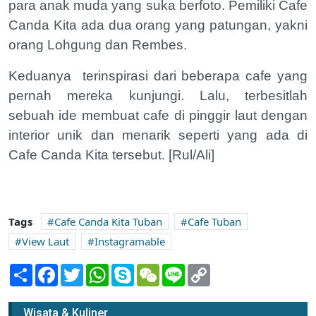
para anak muda yang suka berfoto. Pemiliki Cafe
Canda Kita ada dua orang yang patungan, yakni
orang Lohgung dan Rembes.
Keduanya terinspirasi dari beberapa cafe yang
pernah mereka kunjungi. Lalu, terbesitlah
sebuah ide membuat cafe di pinggir laut dengan
interior unik dan menarik seperti yang ada di
Cafe Canda Kita tersebut. [Rul/Ali]
Tags
Cafe Canda Kita Tuban
Cafe Tuban
View Laut
Instagramable
Share
Facebook
Twitter
WhatsApp
Skype
WeChat
Line
Copy
Link
Tiga Penyebab Buah Melon Menjadi Kerdil
Wisata & Kuliner