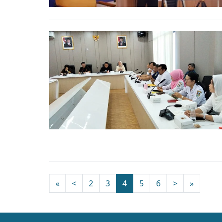
«
<
2
3
4
5
6
>
»