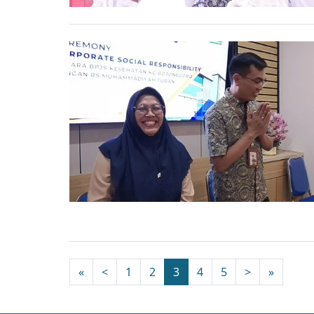
«
<
1
2
3
4
5
>
»