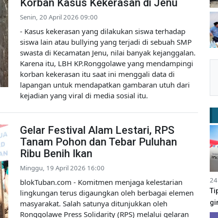
Korban Kasus Kekerasan di Jenu
Senin, 20 April 2026 09:00
- Kasus kekerasan yang dilakukan siswa terhadap
siswa lain atau bullying yang terjadi di sebuah SMP
swasta di Kecamatan Jenu, nilai banyak kejanggalan.
Karena itu, LBH KP.Ronggolawe yang mendampingi
korban kekerasan itu saat ini menggali data di
lapangan untuk mendapatkan gambaran utuh dari
kejadian yang viral di media sosial itu.
Gelar Festival Alam Lestari, RPS
Tanam Pohon dan Tebar Puluhan
Ribu Benih Ikan
Minggu, 19 April 2026 16:00
24
blokTuban.com - Komitmen menjaga kelestarian
Ti
lingkungan terus digaungkan oleh berbagai elemen
masyarakat. Salah satunya ditunjukkan oleh
gi
Ronggolawe Press Solidarity (RPS) melalui gelaran