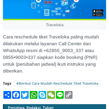
Traveloka
Cara reschedule tiket Traveloka paling mudah
dilakukan melalui layanan Call Center dan
WhatsApp resmi di +62855_9003_337 atau
0855•9003•337.siapkan kode booking (PNR)
untuk (perubahan jadwal) ikuti instruksi yang
diberikan.
Tags
Berikut Cara Mudah Reschedule Tiket Traveloka
Share
Facebook
Twitter
WhatsApp
Skype
WeChat
Line
Copy
Link
Peristiwa, Redaksi, Tuban